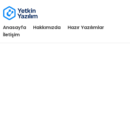
Anasayfa
Hakkımızda
Hazır Yazılımlar
İletişim
Yeni Nesil Yazılımlar
Profesyonel Web Siteleri
Modern, SEO uyumlu, responsive hazır web site