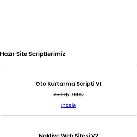
veya özel proje çözümleri
Hazır Site Scriptlerimiz
Oto Kurtarma Scripti V1
2500₺
799₺
İncele
Nakliye Web Sitesi V2