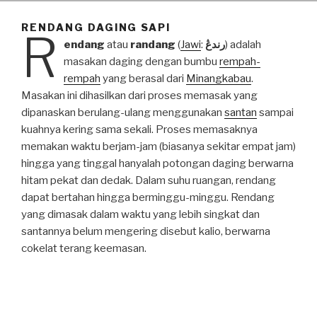
RENDANG DAGING SAPI
R
endang
atau
randang
(
Jawi
:
رندڠ
) adalah
masakan daging dengan bumbu
rempah-
rempah
yang berasal dari
Minangkabau
.
Masakan ini dihasilkan dari proses memasak yang
dipanaskan berulang-ulang menggunakan
santan
sampai
kuahnya kering sama sekali. Proses memasaknya
memakan waktu berjam-jam (biasanya sekitar empat jam)
hingga yang tinggal hanyalah potongan daging berwarna
hitam pekat dan dedak. Dalam suhu ruangan, rendang
dapat bertahan hingga berminggu-minggu. Rendang
yang dimasak dalam waktu yang lebih singkat dan
santannya belum mengering disebut kalio, berwarna
cokelat terang keemasan.