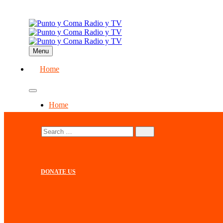
Menu
Home
Home
DONATE US