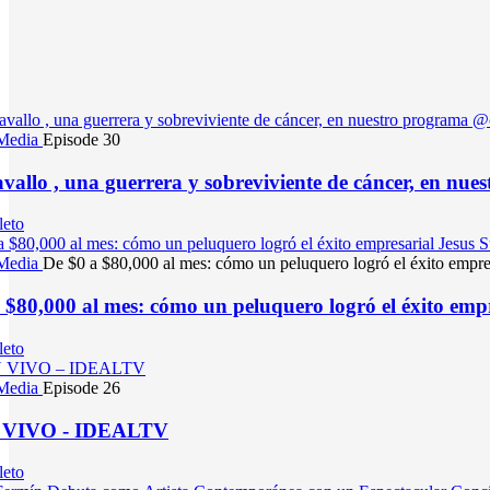
 Media
Episode 30
vallo , una guerrera y sobreviviente de cáncer, en n
leto
 Media
De $0 a $80,000 al mes: cómo un peluquero logró el éxito empre
 $80,000 al mes: cómo un peluquero logró el éxito emp
leto
 Media
Episode 26
 VIVO - IDEALTV
leto