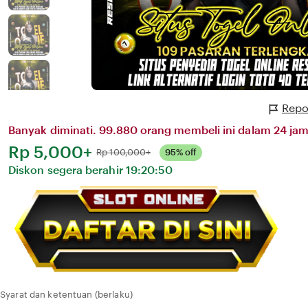
Repo
Banyak diminati. 99.880 orang membeli ini dalam 24 jam 
Harga:
Rp 5,000+
Normal:
Rp 100,000+
95% off
Diskon segera berahir
19:20:50
Syarat dan ketentuan (berlaku)