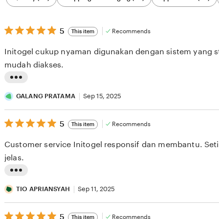
by
category
5
5
Recommends
This item
out
of
Initogel cukup nyaman digunakan dengan sistem yang sta
5
stars
mudah diakses.
L
i
GALANG PRATAMA
Sep 15, 2025
s
5
t
5
Recommends
This item
out
i
of
Customer service Initogel responsif dan membantu. Set
5
n
stars
jelas.
g
r
L
e
i
TIO APRIANSYAH
Sep 11, 2025
v
s
i
5
t
5
Recommends
This item