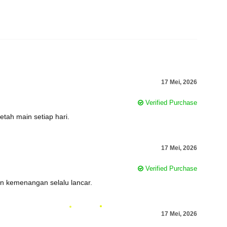
17 Mei, 2026
Verified Purchase
tah main setiap hari.
17 Mei, 2026
Verified Purchase
ran kemenangan selalu lancar.
17 Mei, 2026