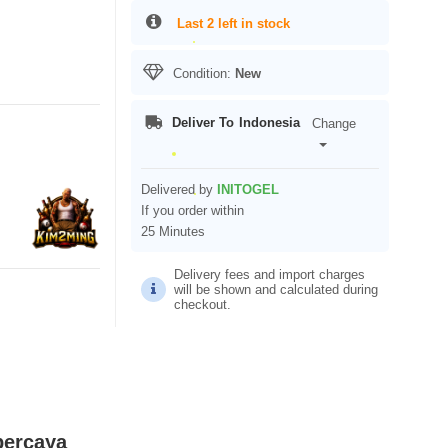
Last 2 left in stock
Condition:
New
Deliver To
Indonesia
Change
Delivered by
INITOGEL
If you order within
25 Minutes
Delivery fees and import charges
will be shown and calculated during
checkout.
percaya