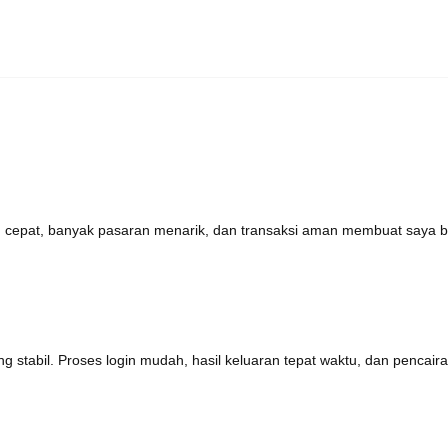
eviews.
 cepat, banyak pasaran menarik, dan transaksi aman membuat saya be
ing stabil. Proses login mudah, hasil keluaran tepat waktu, dan pencai