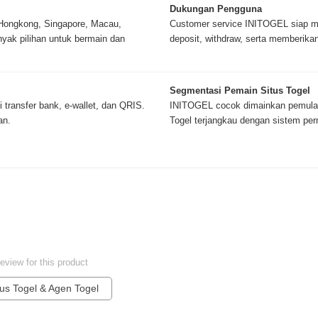
Dukungan Pengguna
 Hongkong, Singapore, Macau,
Customer service INITOGEL siap me
nyak pilihan untuk bermain dan
deposit, withdraw, serta memberika
Segmentasi Pemain Situs Togel
transfer bank, e-wallet, dan QRIS.
INITOGEL cocok dimainkan pemula h
an.
Togel terjangkau dengan sistem pe
 review for this product
us Togel & Agen Togel
ating!