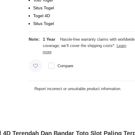
Situs Togel
Togel 4D
Situs Togel
Note:
1 Year
Hassle-free warranty claims with worldwide
coverage; we’ll cover the shipping costs*.
Learn
more
Compare
Report incorrect or unsuitable product information.
el 4D Terendah Dan Bandar Toto Slot Paling Ter