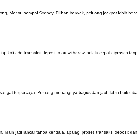
g, Macau sampai Sydney. Pilihan banyak, peluang jackpot lebih besar, 
p kali ada transaksi deposit atau withdraw, selalu cepat diproses tan
sangat terpercaya. Peluang menangnya bagus dan jauh lebih baik diban
 Main jadi lancar tanpa kendala, apalagi proses transaksi deposit dan