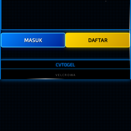
MASUK
DAFTAR
CVTOGEL
VELCROWA