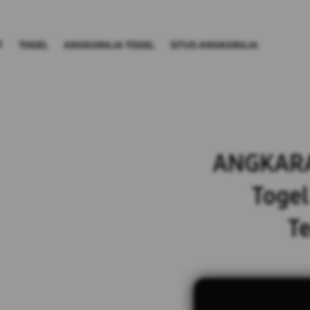
T
TOGEL
ANGKARAJA TOGEL
SITUS ANGKARAJA
ANGKARA
Togel
Te