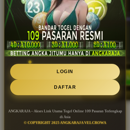
B
LOGIN
DAFTAR
ANGKARAJA – Akses Link Utama Togel Online 109 Pasaran Terlengkap
di Asia
© COPYRIGHT 2025 ANGKARAJA VELCROWA