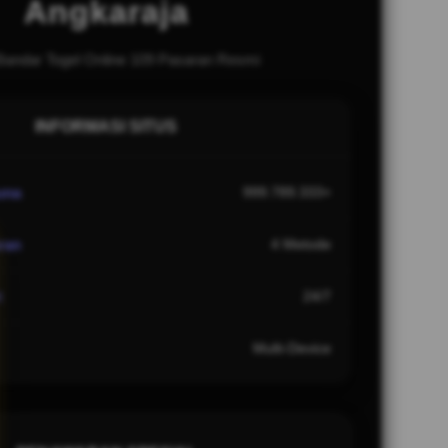
Angkaraja
Bandar Togel Online 109 Pasaran Resmi
INFORMASI SITUS
una
999.789.333+
ran
4 Metode
t
24/7
Multi-Device