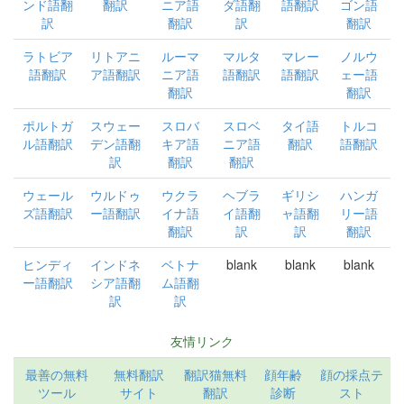
ンド語翻
翻訳
ニア語
ダ語翻
語翻訳
ゴン語
訳
翻訳
訳
翻訳
ラトビア
リトアニ
ルーマ
マルタ
マレー
ノルウ
語翻訳
ア語翻訳
ニア語
語翻訳
語翻訳
ェー語
翻訳
翻訳
ポルトガ
スウェー
スロバ
スロベ
タイ語
トルコ
ル語翻訳
デン語翻
キア語
ニア語
翻訳
語翻訳
訳
翻訳
翻訳
ウェール
ウルドゥ
ウクラ
ヘブラ
ギリシ
ハンガ
ズ語翻訳
ー語翻訳
イナ語
イ語翻
ャ語翻
リー語
翻訳
訳
訳
翻訳
ヒンディ
インドネ
ベトナ
blank
blank
blank
ー語翻訳
シア語翻
ム語翻
訳
訳
友情リンク
最善の無料
無料翻訳
翻訳猫無料
顔年齢
顔の採点テ
ツール
サイト
翻訳
診断
スト