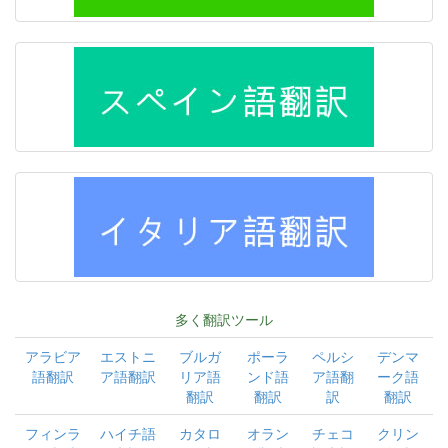
多く翻訳ツール
アラビア
エストニ
ブルガ
ポーラ
ペルシ
デンマ
語翻訳
ア語翻訳
リア語
ンド語
ア語翻
ーク語
翻訳
翻訳
訳
翻訳
フィンラ
ハイチ語
カタロ
オラン
チェコ
クリン