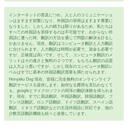
インターネットの普及につれ、人と人のコミュニケーショ
ンはますます頻繁になり、外国語の習得はますます重要に
なりました。しかし人の精力は限りがあるため、私たちは
すべての外国語を習得するのは不可能です。わからない外
国語に遭った時、翻訳の方法を通じて問題の解決を計るし
かありません。現在、翻訳はコンピュータ翻訳と人力翻訳
に分けられます。人力翻訳は時間が必要で、資金も必要で
すが、正確度は高いです。そして、コンピュータ翻訳のメ
リットはその速さと無料の２つです。もちろん翻訳の品質
は人力より悪いですが、しかし現在のコンピュータ翻訳レ
ベルはすでに基本の外国語翻訳需要を満たせられます。
Honyaku Dog 現在、皆様に完全無料のオンラインライブ
翻訳サービスを提供します。如何なる費用を支払わなくて
も、googleとマイクロソフトの同等の翻訳体験を得られま
す。現在、すでに英語翻訳、中国語翻訳、韓国語翻訳、フ
ランス語翻訳、ロシア語翻訳、ドイツ語翻訳、スペイン語
翻訳、イタリア語翻訳などの主流外国語に対応でき、他の
少数言語翻訳機能も続々と改善しています。