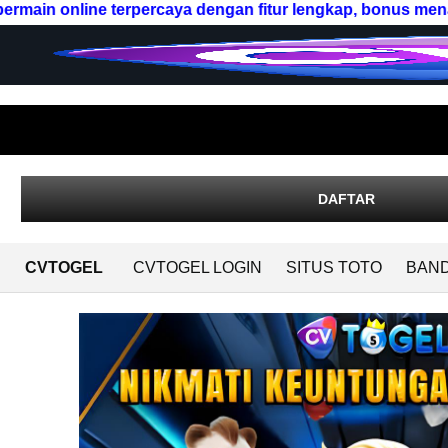
online terpercaya dengan fitur lengkap, bonus menarik, da
DAFTAR
CVTOGEL
CVTOGEL LOGIN
SITUS TOTO
BAND