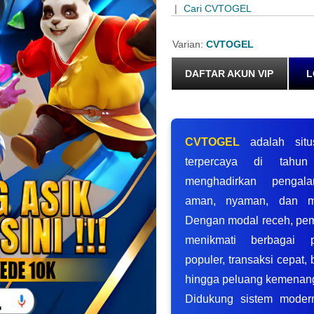
|
Cari CVTOGEL
Varian:
CVTOGEL
DAFTAR AKUN VIP
L
CVTOGEL
adalah situ
terpercaya di tahu
menghadirkan pengal
aman, nyaman, dan me
Dengan modal receh, pem
menikmati berbagai p
populer, transaksi cepat, 
hingga peluang kemenang
Didukung sistem moder