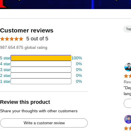
Customer reviews
Top
5 out of 5
987.654.875 global rating
5 star
100%
4 star
0%
3 star
0%
2 star
0%
1 star
0%
Rev
"De
lan
Review this product
Share your thoughts with other customers
Write a customer review