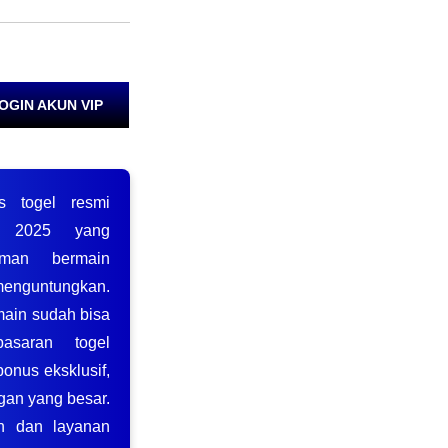
OGIN AKUN VIP
s togel resmi
n 2025 yang
aman bermain
nguntungkan.
ain sudah bisa
asaran togel
bonus eksklusif,
an yang besar.
n dan layanan