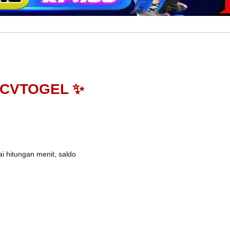
g CVTOGEL ✨
 hitungan menit, saldo