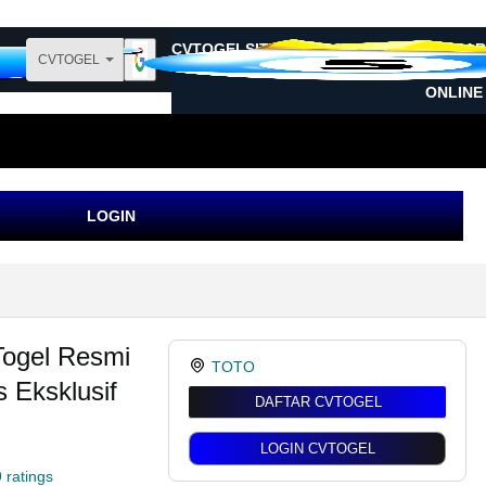
CVTOGEL
SITUS
CVTOGEL
TOGEL
BANDAR
CVTOGEL
TOTO
LOGIN
ONLINE
TOGEL
ONLINE
LOGIN
ogel Resmi
TOTO
 Eksklusif
DAFTAR CVTOGEL
LOGIN CVTOGEL
 ratings