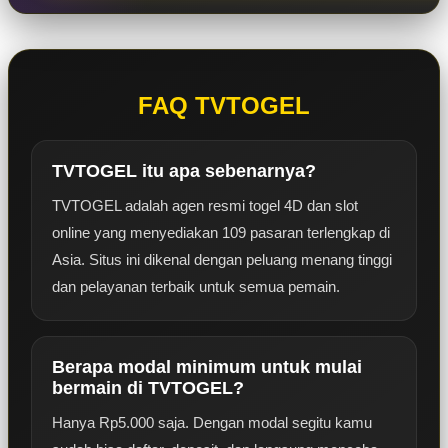
FAQ TVTOGEL
TVTOGEL itu apa sebenarnya?
TVTOGEL adalah agen resmi togel 4D dan slot
online yang menyediakan 109 pasaran terlengkap di
Asia. Situs ini dikenal dengan peluang menang tinggi
dan pelayanan terbaik untuk semua pemain.
Berapa modal minimum untuk mulai
bermain di TVTOGEL?
Hanya Rp5.000 saja. Dengan modal segitu kamu