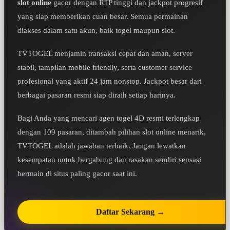
slot online
gacor dengan RTP tinggi dan jackpot progresif
yang siap memberikan cuan besar. Semua permainan
diakses dalam satu akun, baik togel maupun slot.
TVTOGEL menjamin transaksi cepat dan aman, server
stabil, tampilan mobile friendly, serta customer service
profesional yang aktif 24 jam nonstop. Jackpot besar dari
berbagai pasaran resmi siap diraih setiap harinya.
Bagi Anda yang mencari agen togel 4D resmi terlengkap
dengan 109 pasaran, ditambah pilihan slot online menarik,
TVTOGEL adalah jawaban terbaik. Jangan lewatkan
kesempatan untuk bergabung dan rasakan sendiri sensasi
bermain di situs paling gacor saat ini.
Daftar Sekarang →