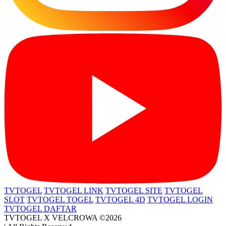
TVTOGEL
TVTOGEL LINK
TVTOGEL SITE
TVTOGEL
SLOT
TVTOGEL TOGEL
TVTOGEL 4D
TVTOGEL LOGIN
TVTOGEL DAFTAR
TVTOGEL X VELCROWA
©2026