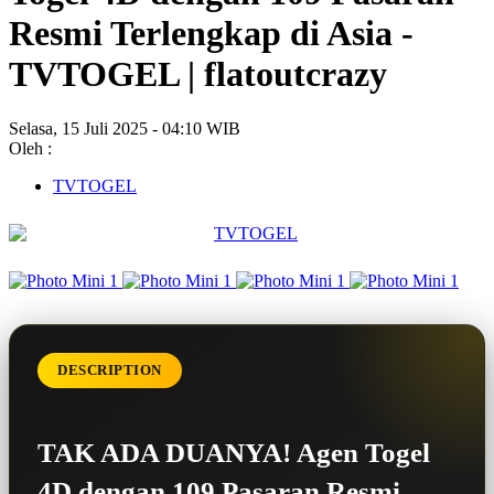
Resmi Terlengkap di Asia -
TVTOGEL | flatoutcrazy
Selasa, 15 Juli 2025 - 04:10 WIB
Oleh :
TVTOGEL
DESCRIPTION
TAK ADA DUANYA! Agen Togel
4D dengan 109 Pasaran Resmi