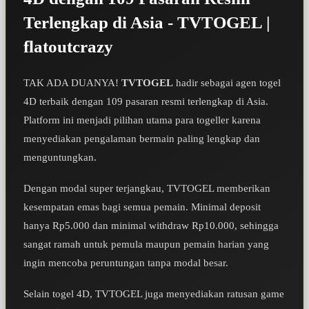
Terlengkap di Asia - TVTOGEL |
flatoutcrazy
TAK ADA DUANYA!
TVTOGEL
hadir sebagai agen togel
4D terbaik dengan 109 pasaran resmi terlengkap di Asia.
Platform ini menjadi pilihan utama para togeller karena
menyediakan pengalaman bermain paling lengkap dan
menguntungkan.
Dengan modal super terjangkau, TVTOGEL memberikan
kesempatan emas bagi semua pemain. Minimal deposit
hanya Rp5.000 dan minimal withdraw Rp10.000, sehingga
sangat ramah untuk pemula maupun pemain harian yang
ingin mencoba peruntungan tanpa modal besar.
Selain togel 4D, TVTOGEL juga menyediakan ratusan game