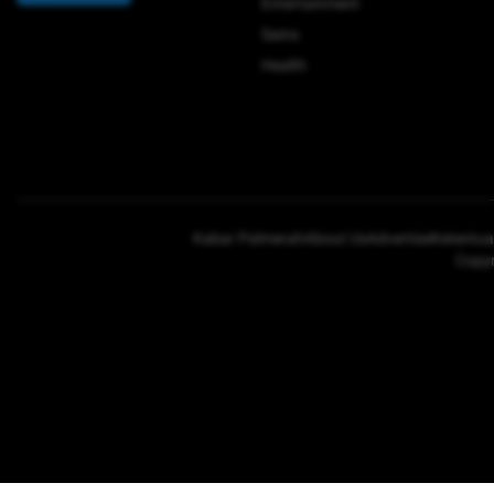
Entertainment
Sains
Health
Kabar Palmerah
About Us
Advertise
Ketentu
Copyr