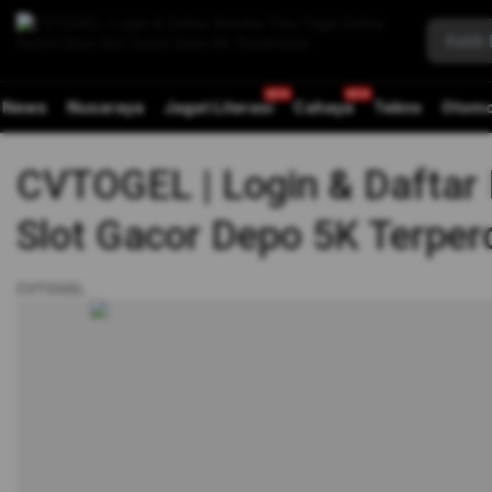
News
Nusaraya
Jagat Literasi
Cahaya
Tekno
Otomo
CVTOGEL | Login & Daftar 
Slot Gacor Depo 5K Terper
CVTOGEL