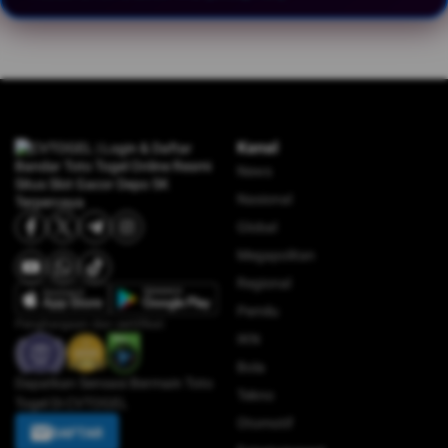
Kanal
News
Nasional
Global
Megapolitan
Regional
Pemilu
Penghargaan dan sertifikat:
IKN
Bola
Dapatkan Sensasi Bermain Toto
Tekno
Togel Di CVTOGEL
Otomotif
DAFTAR