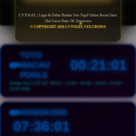
cocok untuk semua kalangan pemain.
Ya, CVTOGEL sangat aman dan mudah diakses
melalui smartphone. Didukung sistem keamanan
CVTOGEL | Login & Daftar Bandar Toto Togel Online Resmi Situs
VELCROWA // V.0.1
tinggi serta tampilan yang responsif di semua
Slot Gacor Depo 5K Terpercaya
perangkat.
© COPYRIGHT 2026 CVTOGEL VELCROWA
\
TOTO
00:20:59
MACAU
4D
POOLS
Setiap hari LIVE 6X: 00:01 • 13:00 • 16:00 • 19:00 • 22:00 •
23:00 WIB
HONGKONG
HK
07:35:59