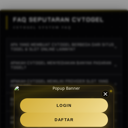
FAQ SEPUTARAN CVTOGEL
CVTOGEL SYSTEM FAQ
APA YANG MEMBUAT CVTOGEL BERBEDA DARI SITUS
+
TOGEL & SLOT ONLINE LAINNYA?
CVTOGEL adalah bandar togel 4D terlengkap
APAKAH CVTOGEL MENYEDIAKAN BANYAK PASARAN
+
dengan 109 pasaran resmi dan jaminan
TOGEL?
pembayaran 100% lunas. Minimal deposit hanya
Ya, CVTOGEL menyediakan hingga 109 pasaran
Rp5.000 serta sistem yang stabil dan user-
APAKAH CVTOGEL MEMILIKI PROVIDER SLOT YANG
+
togel 4D terlengkap dari berbagai negara resmi,
POPULER?
friendly.
sehingga pemain memiliki banyak pilihan setiap
Ya, CVTOGEL menyediakan berbagai provider slot
hari.
BERAPA MINIMAL DEPOSIT UNTUK BERMAIN DI
+
online terpopuler dengan koleksi game lengkap
CVTOGEL?
LOGIN
dan peluang maxwin yang tinggi.
Minimal deposit di CVTOGEL sangat terjangkau,
APAKAH CVTOGEL AMAN DAN MUDAH DIAKSES
+
DAFTAR
hanya mulai dari Rp5.000 saja, sehingga sangat
MELALUI SMARTPHONE?