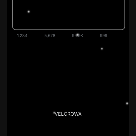
1,234
5,678
99.9K
999
VELCROWA